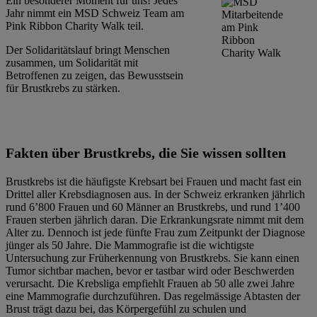
Ein besonderer Moment für uns! Jedes
Jahr nimmt ein MSD Schweiz Team am
Pink Ribbon Charity Walk teil.
Der Solidaritätslauf bringt Menschen
zusammen, um Solidarität mit
Betroffenen zu zeigen, das Bewusstsein
für Brustkrebs zu stärken.
Fakten über Brustkrebs, die Sie wissen sollten
Brustkrebs ist die häufigste Krebsart bei Frauen und macht fast ein
Drittel aller Krebsdiagnosen aus. In der Schweiz erkranken jährlich
rund 6’800 Frauen und 60 Männer an Brustkrebs, und rund 1’400
Frauen sterben jährlich daran. Die Erkrankungsrate nimmt mit dem
Alter zu. Dennoch ist jede fünfte Frau zum Zeitpunkt der Diagnose
jünger als 50 Jahre. Die Mammografie ist die wichtigste
Untersuchung zur Früherkennung von Brustkrebs. Sie kann einen
Tumor sichtbar machen, bevor er tastbar wird oder Beschwerden
verursacht. Die Krebsliga empfiehlt Frauen ab 50 alle zwei Jahre
eine Mammografie durchzuführen. Das regelmässige Abtasten der
Brust trägt dazu bei, das Körpergefühl zu schulen und